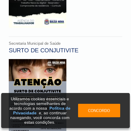
Secretaria Municipal de Saúde
SURTO DE CONJUTIVITE
Utilizamos cookies essenciais e
tecnologias semelhantes de
acordo com a nossa
Política de
CONCORDO
Privacidade
e, ao continuar
navegando, você concorda com
estas condições.