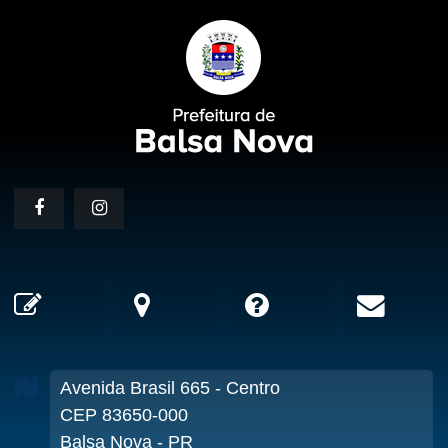
Avenida Brasil
665
- Centro
CEP 83650-000
Balsa Nova - PR