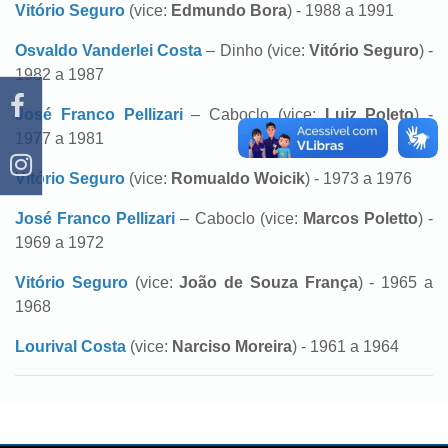
Vitório Seguro
(vice:
Edmundo Bora
) - 1988 a 1991
Osvaldo Vanderlei Costa
– Dinho (vice:
Vitório Seguro
) -
1982 a 1987
José Franco Pellizari
– Caboclo (vice:
Luiz Poleto
) -
1977 a 1981
Vitório Seguro
(vice:
Romualdo Woicik
) - 1973 a 1976
José Franco Pellizari
– Caboclo (vice:
Marcos Poletto
) -
1969 a 1972
Vitório Seguro
(vice:
João de Souza França
) - 1965 a
1968
Lourival Costa
(vice:
Narciso Moreira
) - 1961 a 1964