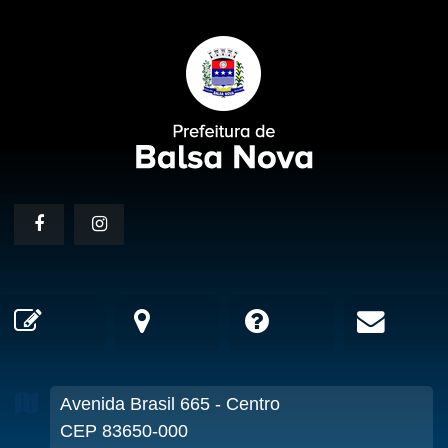
Avenida Brasil
665
- Centro
CEP 83650-000