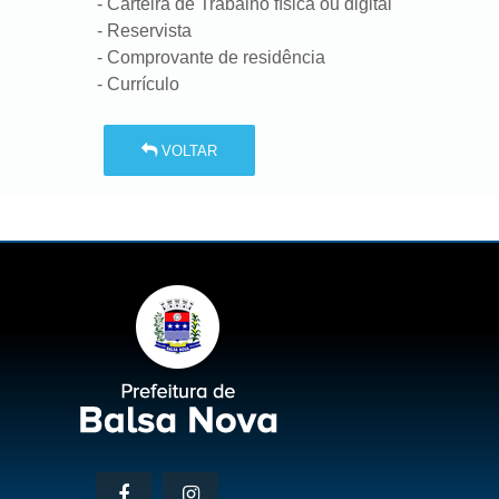
- Carteira de Trabalho física ou digital
- Reservista
- Comprovante de residência
- Currículo
VOLTAR