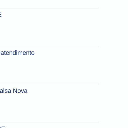
E
leatendimento
Balsa Nova