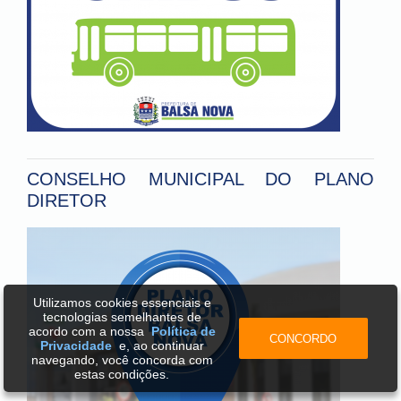
CONSELHO MUNICIPAL DO PLANO
DIRETOR
Utilizamos cookies essenciais e
tecnologias semelhantes de
acordo com a nossa
Política de
CONCORDO
Privacidade
e, ao continuar
navegando, você concorda com
estas condições.