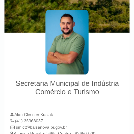
Secretaria Municipal de Indústria
Comércio e Turismo
Alan Clessen Kusiak
(41) 36368037
smict@balsanova.pr.gov.br
Avenida Brasil, n° 665, Centro - 83650-000