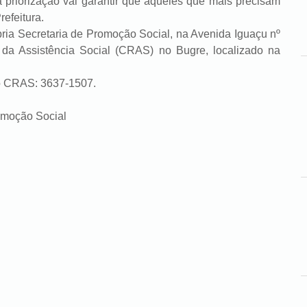
ização vai garantir que aqueles que mais precisam
efeitura.
etaria de Promoção Social, na Avenida Iguaçu nº
da Assistência Social (CRAS) no Bugre, localizado na
no CRAS: 3637-1507.
romoção Social