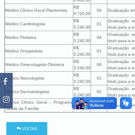
6.480,00
R$
Médico Clínico Geral Plantonista
04
Graduação em
9.720,00
R$
Graduação e
Médico Cardiologista
01
3.240,00
título para a 
R$
Graduação e
Médico Pediatra
04
3.240,00
título para a 
R$
Graduação e
Médico Ortopedista
01
3.240,00
título para a 
R$
Graduação e
Médico Ginecologista-Obstetra
04
3.240,00
título para a 
R$
Graduação e
Médico Neurologista
01
3.240,00
título para a 
R$
Graduação e
Médico Dermatologista
01
3.240,00
título para a 
Médico Clínico Geral – Programa
R$
04
Graduação em
Saúde da Família
9.000,00
VOLTAR