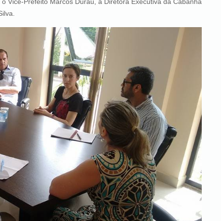
refeito Marcos Durau, a Diretora Executiva da Cabanha
ilva.