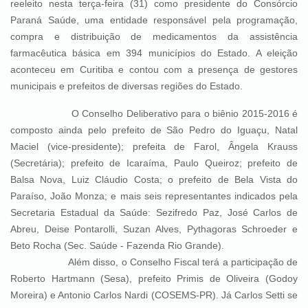
reeleito nesta terça-feira (31) como presidente do Consórcio
Paraná Saúde, uma entidade responsável pela programação,
compra e distribuição de medicamentos da assistência
farmacêutica básica em 394 municípios do Estado. A eleição
aconteceu em Curitiba e contou com a presença de gestores
municipais e prefeitos de diversas regiões do Estado.
O Conselho Deliberativo para o biênio 2015-2016 é
composto ainda pelo prefeito de São Pedro do Iguaçu, Natal
Maciel (vice-presidente); prefeita de Farol, Ângela Krauss
(Secretária); prefeito de Icaraíma, Paulo Queiroz; prefeito de
Balsa Nova, Luiz Cláudio Costa; o prefeito de Bela Vista do
Paraíso, João Monza; e mais seis representantes indicados pela
Secretaria Estadual da Saúde: Sezifredo Paz, José Carlos de
Abreu, Deise Pontarolli, Suzan Alves, Pythagoras Schroeder e
Beto Rocha (Sec. Saúde - Fazenda Rio Grande).
Além disso, o Conselho Fiscal terá a participação de
Roberto Hartmann (Sesa), prefeito Primis de Oliveira (Godoy
Moreira) e Antonio Carlos Nardi (COSEMS-PR). Já Carlos Setti se