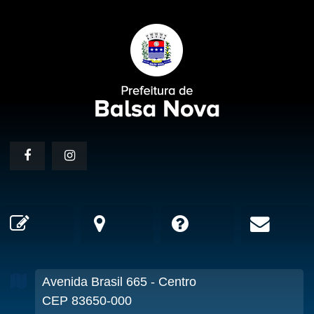
Avenida Brasil
665
- Centro
CEP 83650-000