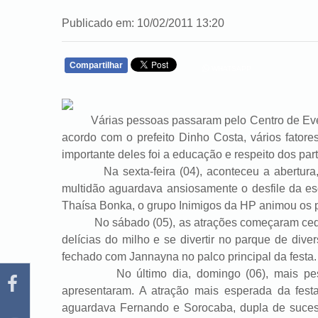
Publicado em: 10/02/2011 13:20
Compartilhar
WHATSAPP
Várias pessoas passaram pelo Centro de Evento
acordo com o prefeito Dinho Costa, vários fator
importante deles foi a educação e respeito dos part
Na sexta-feira (04), aconteceu a abertura, es
multidão aguardava ansiosamente o desfile da e
Thaísa Bonka, o grupo Inimigos da HP animou os 
No sábado (05), as atrações começaram cedo. A
delícias do milho e se divertir no parque de dive
fechado com Jannayna no palco principal da festa.
No último dia, domingo (06), mais pessoa
apresentaram. A atração mais esperada da fest
aguardava Fernando e Sorocaba, dupla de suces