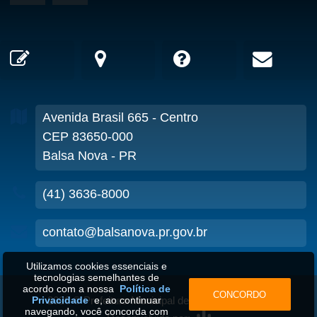
Avenida Brasil
665
- Centro
CEP 83650-000
Balsa Nova - PR
(41) 3636-8000
contato@balsanova.pr.gov.br
Utilizamos cookies essenciais e
tecnologias semelhantes de
acordo com a nossa
Política de
CONCORDO
2026
©
Prefeitura Municipal de Balsa Nova-PR
•
Privacidade
e, ao continuar
navegando, você concorda com