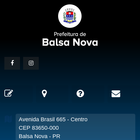
Avenida Brasil
665
- Centro
CEP 83650-000
Balsa Nova - PR