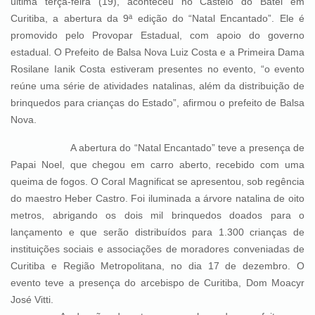
última terça-feira (19), aconteceu no Castelo do Batel em
Curitiba, a abertura da 9ª edição do “Natal Encantado”. Ele é
promovido pelo Provopar Estadual, com apoio do governo
estadual. O Prefeito de Balsa Nova Luiz Costa e a Primeira Dama
Rosilane Ianik Costa estiveram presentes no evento, “o evento
reúne uma série de atividades natalinas, além da distribuição de
brinquedos para crianças do Estado”, afirmou o prefeito de Balsa
Nova.
A abertura do “Natal Encantado” teve a presença de
Papai Noel, que chegou em carro aberto, recebido com uma
queima de fogos. O Coral Magnificat se apresentou, sob regência
do maestro Heber Castro. Foi iluminada a árvore natalina de oito
metros, abrigando os dois mil brinquedos doados para o
lançamento e que serão distribuídos para 1.300 crianças de
instituições sociais e associações de moradores conveniadas de
Curitiba e Região Metropolitana, no dia 17 de dezembro. O
evento teve a presença do arcebispo de Curitiba, Dom Moacyr
José Vitti.