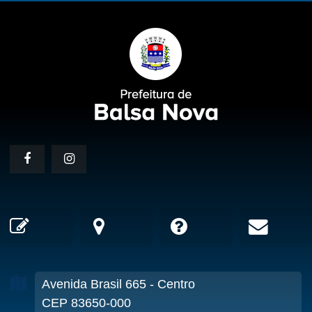
Avenida Brasil
665
- Centro
CEP 83650-000