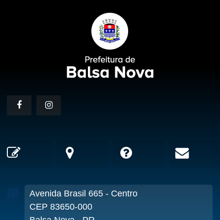
Avenida Brasil
665
- Centro
CEP 83650-000
Balsa Nova - PR