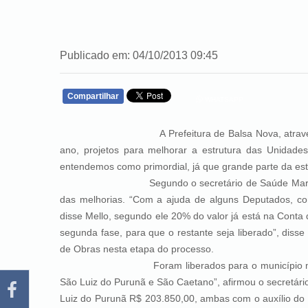
Publicado em: 04/10/2013 09:45
Compartilhar
WHATSAPP
A Prefeitura de Balsa Nova, através da secre
ano, projetos para melhorar a estrutura das Unidad
entendemos como primordial, já que grande parte da estr
Segundo o secretário de Saúde Marçal Motta de 
das melhorias. “Com a ajuda de alguns Deputados, co
disse Mello, segundo ele 20% do valor já está na Cont
segunda fase, para que o restante seja liberado”, disse
de Obras nesta etapa do processo.
Foram liberados para o município mais de R$ 
São Luiz do Purunã e São Caetano”, afirmou o secretár
Luiz do Purunã R$ 203.850,00, ambas com o auxílio do