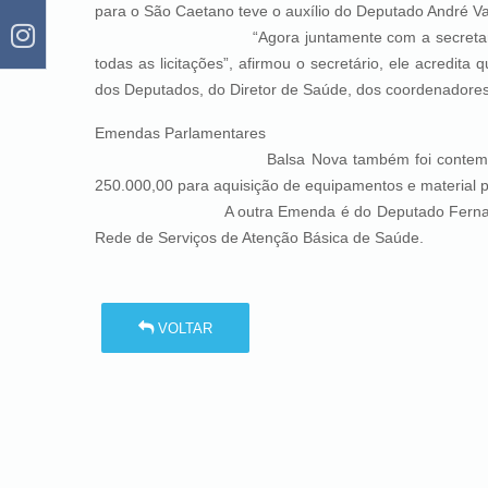
para o São Caetano teve o auxílio do Deputado André V
“Agora juntamente com a secretaria de Obras
todas as licitações”, afirmou o secretário, ele acredit
dos Deputados, do Diretor de Saúde, dos coordenadores 
Emendas Parlamentares
Balsa Nova também foi contemplada com d
250.000,00 para aquisição de equipamentos e material
A outra Emenda é do Deputado Fernando Giacob
Rede de Serviços de Atenção Básica de Saúde.
VOLTAR