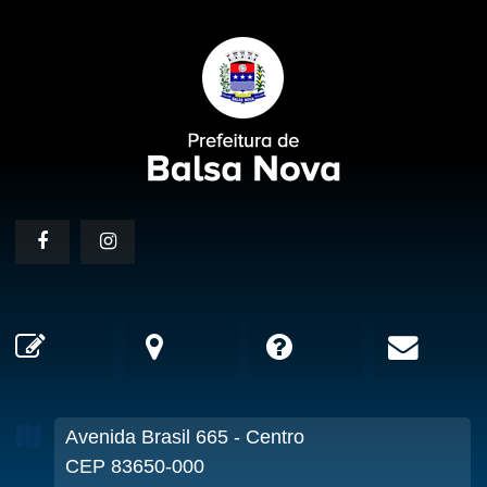
Avenida Brasil
665
- Centro
CEP 83650-000