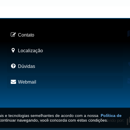
Contato
Localização
Dúvidas
Webmail
iais e tecnologias semelhantes de acordo com a nossa
Política de
26
©
Prefeitura Municipal de Balsa Nova-PR
•
Desenvolvido por:
continuar navegando, você concorda com estas condições.