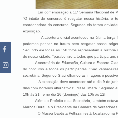
Em comemoração a 11ª Semana Nacional de Mus
“O intuito do concurso é resgatar nossa história, o t
coordenadora do concurso. Segundo ela foram enviadas
exposição.
A abertura oficial aconteceu na última terça
podemos pensar no futuro sem resgatar nossa origem
Segundo ele todas as 150 fotos representam a história 
de nossa cidade, “parabenizo a todos que participaram, 
A secretária de Educação, Cultura e Esporte Glaci A
do concurso e todos os participantes. “São verdadeira
secretária. Segundo Glaci olhando as imagens é possível
A exposição deve acontecer até o dia 9 de junho 
dias com horários alternativos”, disse Ilmara. Segundo e
19h às 21h e no dia 26 (domingo) das 10h às 12h.
Além do Prefeito e da Secretária, também estavam pr
Marcos Durau e o Presidente da Câmara de Vereadores 
O Museu Baptista Pellizzari está localizado na Praça