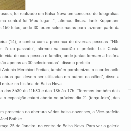
eus, foi realizado em Balsa Nova um concurso de fotografias.
ema central foi ‘Meu lugar...’”, afirmou Ilmara Ianik Koppmann
 150 fotos, onde 30 foram selecionadas para fazerem parte da
-feira (14), e contou com a presença de diversas pessoas. “Não
 lá do passado”, afirmou na ocasião o prefeito Luiz Costa.
de vida de cada pessoa e família, onde juntas formam a história
não apenas as 30 selecionadas”, disse o prefeito.
ntonia Merchiori Freitas, também parabenizou a coordenação
s obras que devem ser utilizadas em outras ocasiões”, disse a
 entrar na história de Balsa Nova.
das 8h30 às 11h30 e das 13h às 17h. “Teremos também dois
la a exposição estará aberta no próximo dia 21 (terça-feira), das
esentes na abertura vários balsa-novenses, o Vice-prefeito
Joel Bathke.
 25 de Janeiro, no centro de Balsa Nova. Para ver a galeria