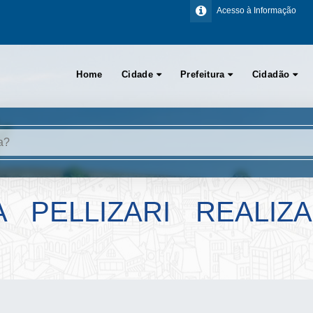
Acesso à Informação
Home
Cidade
Prefeitura
Cidadão
A PELLIZARI REALIZ