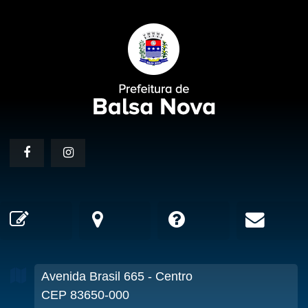
Avenida Brasil
665
- Centro
CEP 83650-000