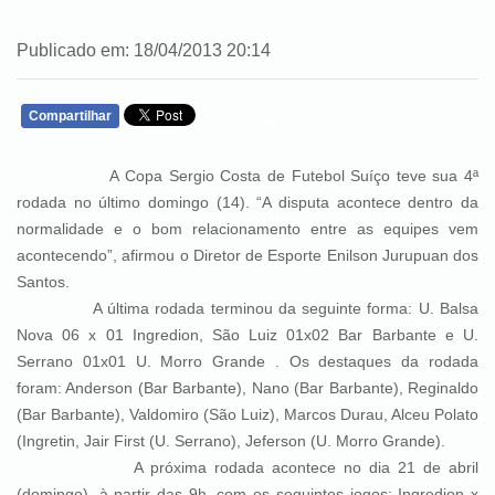
Publicado em: 18/04/2013 20:14
Compartilhar
WHATSAPP
A Copa Sergio Costa de Futebol Suíço teve sua 4ª
rodada no último domingo (14). “A disputa acontece dentro da
normalidade e o bom relacionamento entre as equipes vem
acontecendo”, afirmou o Diretor de Esporte Enilson Jurupuan dos
Santos.
A última rodada terminou da seguinte forma: U. Balsa
Nova 06 x 01 Ingredion, São Luiz 01x02 Bar Barbante e U.
Serrano 01x01 U. Morro Grande . Os destaques da rodada
foram: Anderson (Bar Barbante), Nano (Bar Barbante), Reginaldo
(Bar Barbante), Valdomiro (São Luiz), Marcos Durau, Alceu Polato
(Ingretin, Jair First (U. Serrano), Jeferson (U. Morro Grande).
A próxima rodada acontece no dia 21 de abril
(domingo), à partir das 9h, com os seguintes jogos: Ingredion x