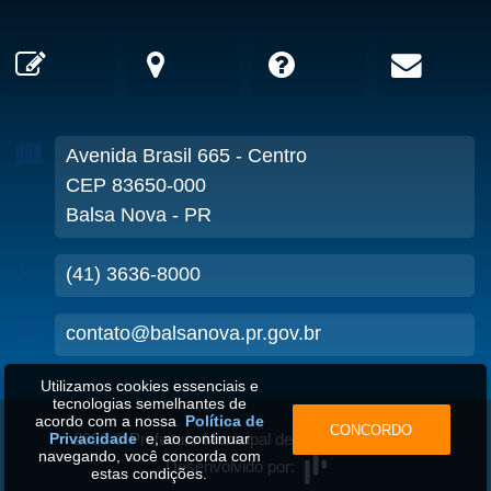
Avenida Brasil
665
- Centro
CEP 83650-000
Balsa Nova - PR
(41) 3636-8000
contato@balsanova.pr.gov.br
Utilizamos cookies essenciais e
tecnologias semelhantes de
acordo com a nossa
Política de
CONCORDO
2026
©
Prefeitura Municipal de Balsa Nova-PR
•
Privacidade
e, ao continuar
navegando, você concorda com
Desenvolvido por:
estas condições.