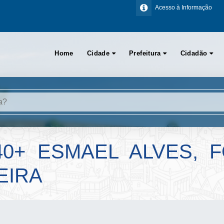
Acesso à Informação
Home
Cidade
Prefeitura
Cidadão
40+ ESMAEL ALVES, F
EIRA