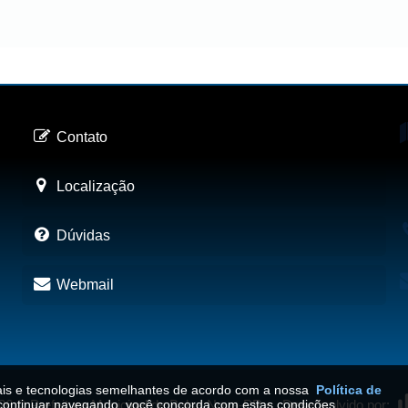
Contato
Localização
Dúvidas
Webmail
iais e tecnologias semelhantes de acordo com a nossa
Política de
continuar navegando, você concorda com estas condições.
26
©
Prefeitura Municipal de Balsa Nova-PR
•
Desenvolvido por: