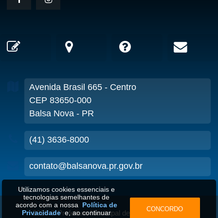
Avenida Brasil
665
- Centro
CEP 83650-000
Balsa Nova - PR
(41) 3636-8000
contato@balsanova.pr.gov.br
Utilizamos cookies essenciais e
tecnologias semelhantes de
acordo com a nossa
Política de
CONCORDO
Privacidade
e, ao continuar
2026
©
Prefeitura Municipal de Balsa Nova-PR
•