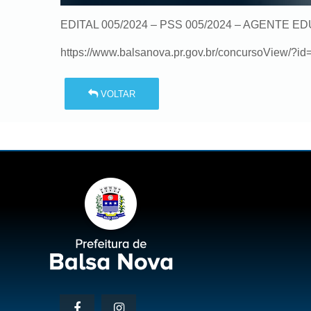
EDITAL 005/2024 – PSS 005/2024 – AGENTE 
https://www.balsanova.pr.gov.br/concursoView/?id
VOLTAR