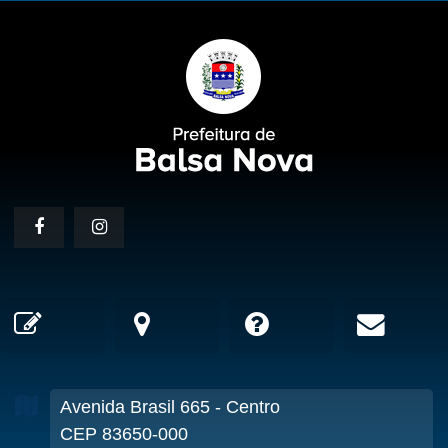
Avenida Brasil
665
- Centro
CEP 83650-000