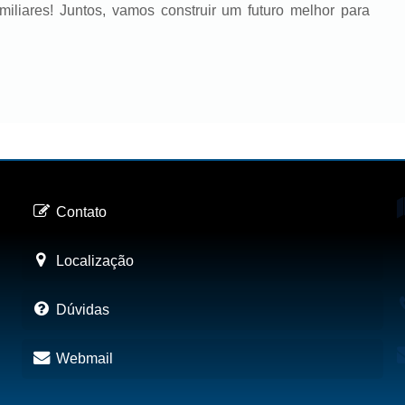
iliares! Juntos, vamos construir um futuro melhor para
Contato
Localização
Dúvidas
Webmail