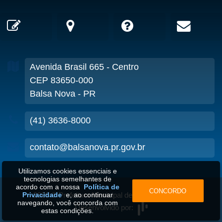
Avenida Brasil
665
- Centro
CEP 83650-000
Balsa Nova - PR
(41) 3636-8000
contato@balsanova.pr.gov.br
Utilizamos cookies essenciais e
tecnologias semelhantes de
acordo com a nossa
Política de
CONCORDO
2026
©
Prefeitura Municipal de Balsa Nova-PR
•
Privacidade
e, ao continuar
navegando, você concorda com
Desenvolvido por:
estas condições.