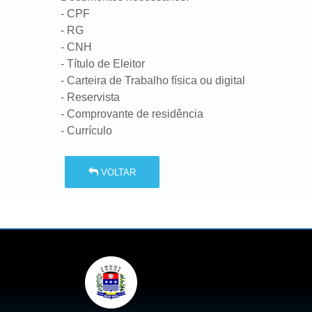
- CPF
- RG
- CNH
- Título de Eleitor
- Carteira de Trabalho física ou digital
- Reservista
- Comprovante de residência
- Currículo
VOLTAR