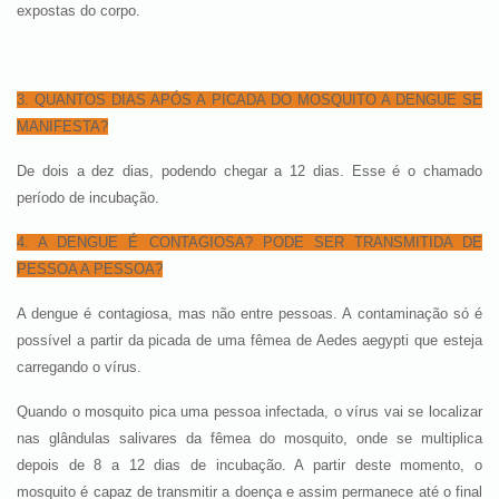
expostas do corpo.
3. QUANTOS DIAS APÓS A PICADA DO MOSQUITO A DENGUE SE
MANIFESTA?
De dois a dez dias, podendo chegar a 12 dias. Esse é o chamado
período de incubação.
4. A DENGUE É CONTAGIOSA? PODE SER TRANSMITIDA DE
PESSOA A PESSOA?
A dengue é contagiosa, mas não entre pessoas. A contaminação só é
possível a partir da picada de uma fêmea de Aedes aegypti que esteja
carregando o vírus.
Quando o mosquito pica uma pessoa infectada,
o vírus vai se localizar
nas glândulas salivares da fêmea do mosquito, onde se multiplica
depois de 8 a 12 dias de incubação. A partir deste momento, o
mosquito é capaz de transmitir a doença e assim permanece até o final