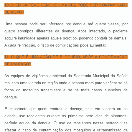
10.QUEM JÁ TEVE DENGUE UMA VEZ PODE SER CONTAMINADO
DE NOVO?
Uma pessoa pode ser infectada por dengue até quatro vezes, por
quatro sorotipos diferentes da doença. Após infectado, o paciente
adquire imunidade apenas àquele sorotipo, podendo contrair os demais.
A cada reinfecção, o risco de complicações pode aumentar.
11. O QUE É UMA AÇÃO DE BLOQUEIO, APÓS A CONFIRMAÇÃO
DE UM CASO?
As equipes de vigilância ambiental da Secretaria Municipal da Saúde
realizam uma vistoria na região onde a pessoa mora para verificar se há
focos do mosquito transmissor e se há mais casos suspeitos de
dengue.
É importante que quem contraiu a doença, seja em viagem ou na
cidade, use repelentes durante os primeiros sete dias de sintomas,
período agudo da dengue. O uso de repelentes nesse período visa
afastar o risco de contaminação dos mosquitos e retransmissão da