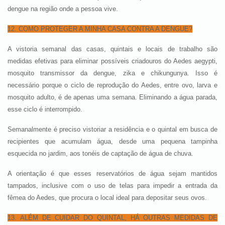
dengue na região onde a pessoa vive.
12. COMO PROTEGER A MINHA CASA CONTRA A DENGUE?
A vistoria semanal das casas, quintais e locais de trabalho são
medidas efetivas para eliminar possíveis criadouros do Aedes aegypti,
mosquito transmissor da dengue, zika e chikungunya. Isso é
necessário porque o ciclo de reprodução do Aedes, entre ovo, larva e
mosquito adulto, é de apenas uma semana. Eliminando a água parada,
esse ciclo é interrompido.
Semanalmente é preciso vistoriar a residência e o quintal em busca de
recipientes que acumulam água, desde uma pequena tampinha
esquecida no jardim, aos tonéis de captação de água de chuva.
A orientação é que esses reservatórios de água sejam mantidos
tampados, inclusive com o uso de telas para impedir a entrada da
fêmea do Aedes, que procura o local ideal para depositar seus ovos.
13. ALÉM DE CUIDAR DO QUINTAL, HÁ OUTRAS MEDIDAS DE