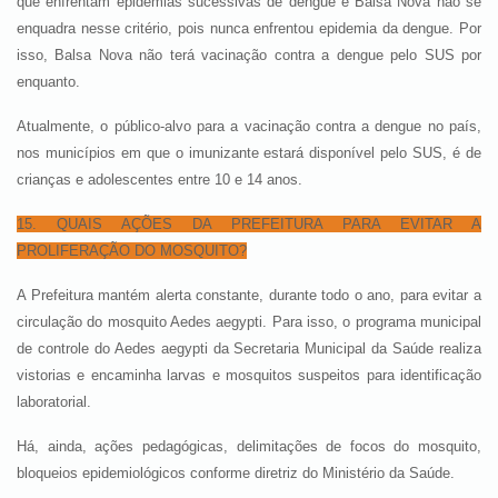
que enfrentam epidemias sucessivas de dengue e Balsa Nova não se
enquadra nesse critério, pois nunca enfrentou epidemia da dengue. Por
isso, Balsa Nova não terá vacinação contra a dengue pelo SUS por
enquanto.
Atualmente, o público-alvo para a vacinação contra a dengue no país,
nos municípios em que o imunizante estará disponível pelo SUS, é de
crianças e adolescentes entre 10 e 14 anos.
15. QUAIS AÇÕES DA PREFEITURA PARA EVITAR A
PROLIFERAÇÃO DO MOSQUITO?
A Prefeitura mantém alerta constante, durante todo o ano, para evitar a
circulação do mosquito Aedes aegypti. Para isso, o programa municipal
de controle do Aedes aegypti da Secretaria Municipal da Saúde realiza
vistorias e encaminha larvas e mosquitos suspeitos para identificação
laboratorial.
Há, ainda, ações pedagógicas, delimitações de focos do mosquito,
bloqueios epidemiológicos conforme diretriz do Ministério da Saúde.