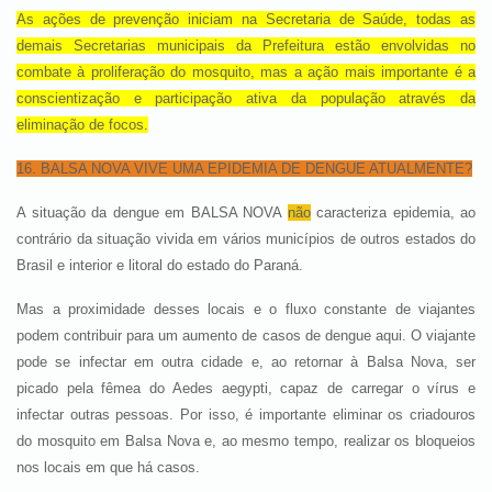
As ações de prevenção iniciam na Secretaria de Saúde, todas as
demais Secretarias municipais da Prefeitura estão envolvidas no
combate à proliferação do mosquito, mas a ação mais importante é a
conscientização e participação ativa da população através da
eliminação de focos.
16. BALSA NOVA VIVE UMA EPIDEMIA DE DENGUE ATUALMENTE?
A situação da dengue em BALSA NOVA
não
caracteriza epidemia, ao
contrário da situação vivida em vários municípios de outros estados do
Brasil e interior e litoral do estado do Paraná.
Mas a proximidade desses locais e o fluxo constante de viajantes
podem contribuir para um aumento de casos de dengue aqui. O viajante
pode se infectar em outra cidade e, ao retornar à Balsa Nova, ser
picado pela fêmea do Aedes aegypti, capaz de carregar o vírus e
infectar outras pessoas. Por isso, é importante eliminar os criadouros
do mosquito em Balsa Nova e, ao mesmo tempo, realizar os bloqueios
nos locais em que há casos.