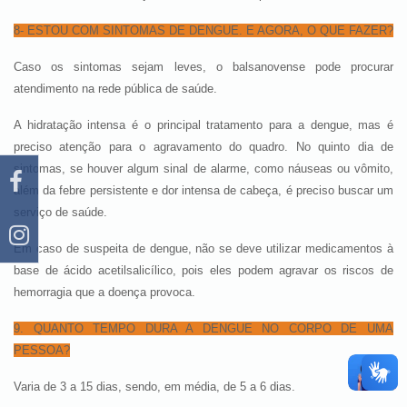
8- ESTOU COM SINTOMAS DE DENGUE. E AGORA, O QUE FAZER?
Caso os sintomas sejam leves, o balsanovense pode procurar
atendimento na rede pública de saúde.
A hidratação intensa é o principal tratamento para a dengue, mas é
preciso atenção para o agravamento do quadro. No quinto dia de
sintomas, se houver algum sinal de alarme, como náuseas ou vômito,
além da febre persistente e dor intensa de cabeça, é preciso buscar um
serviço de saúde.
Em caso de suspeita de dengue, não se deve utilizar medicamentos à
base de ácido acetilsalicílico, pois eles podem agravar os riscos de
hemorragia que a doença provoca.
9. QUANTO TEMPO DURA A DENGUE NO CORPO DE UMA
PESSOA?
Varia de 3 a 15 dias, sendo, em média, de 5 a 6 dias.