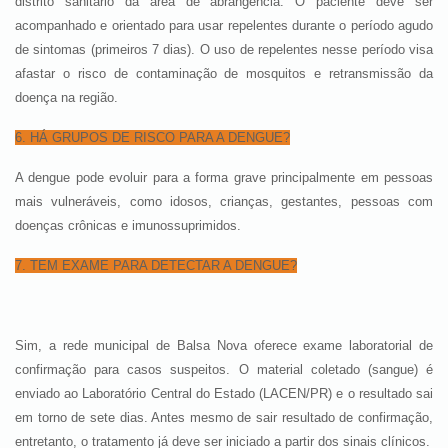
distrito sanitário da área de abrangência. O paciente deve ser
acompanhado e orientado para usar repelentes durante o período agudo
de sintomas (primeiros 7 dias). O uso de repelentes nesse período visa
afastar o risco de contaminação de mosquitos e retransmissão da
doença na região.
6. HÁ GRUPOS DE RISCO PARA A DENGUE?
A dengue pode evoluir para a forma grave principalmente em pessoas
mais vulneráveis, como idosos, crianças, gestantes, pessoas com
doenças crônicas e imunossuprimidos.
7. TEM EXAME PARA DETECTAR A DENGUE?
Sim, a rede municipal de Balsa Nova oferece exame laboratorial de
confirmação para casos suspeitos. O material coletado (sangue) é
enviado ao Laboratório Central do Estado (LACEN/PR) e o resultado sai
em torno de sete dias.
Antes mesmo de sair resultado de confirmação,
entretanto, o tratamento já deve ser iniciado a partir dos sinais clínicos.