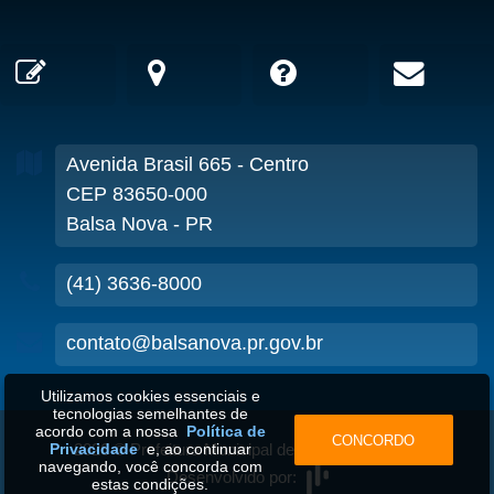
Avenida Brasil
665
- Centro
CEP 83650-000
Balsa Nova - PR
(41) 3636-8000
contato@balsanova.pr.gov.br
Utilizamos cookies essenciais e
tecnologias semelhantes de
acordo com a nossa
Política de
CONCORDO
2026
©
Prefeitura Municipal de Balsa Nova-PR
•
Privacidade
e, ao continuar
navegando, você concorda com
Desenvolvido por:
estas condições.