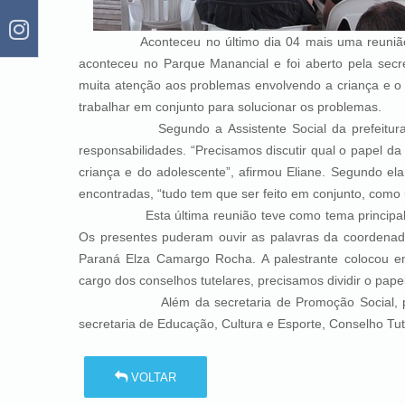
Aconteceu no último dia 04 mais uma reunião da 
aconteceu no Parque Manancial e foi aberto pela secr
muita atenção aos problemas envolvendo a criança e o
trabalhar em conjunto para solucionar os problemas.
Segundo a Assistente Social da prefeitura Elia
responsabilidades. “Precisamos discutir qual o papel d
criança e do adolescente”, afirmou Eliane. Segundo el
encontradas, “tudo tem que ser feito em conjunto, como
Esta última reunião teve como tema principal o pa
Os presentes puderam ouvir as palavras da coordenad
Paraná Elza Camargo Rocha. A palestrante colocou 
cargo dos conselhos tutelares, precisamos dividir o pap
Além da secretaria de Promoção Social, partici
secretaria de Educação, Cultura e Esporte, Conselho Tutel
VOLTAR