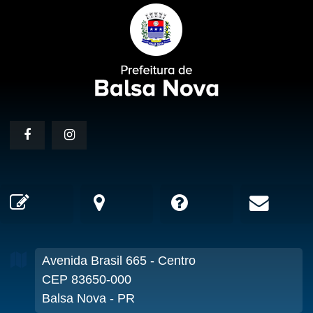
Avenida Brasil
665
- Centro
CEP 83650-000
Balsa Nova - PR