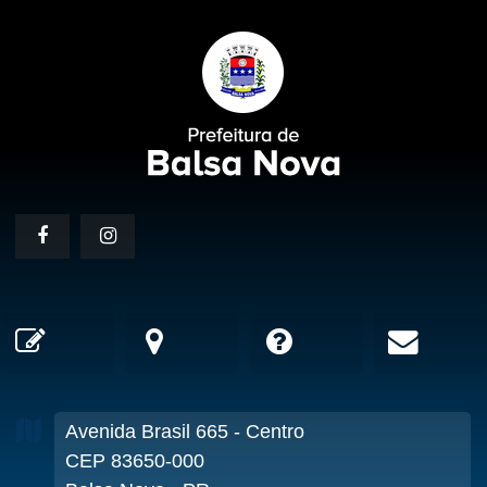
Avenida Brasil
665
- Centro
CEP 83650-000