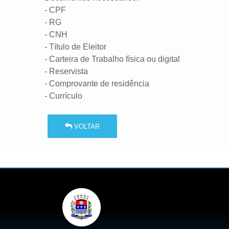
- CPF
- RG
- CNH
- Título de Eleitor
- Carteira de Trabalho física ou digital
- Reservista
- Comprovante de residência
- Currículo
VOLTAR