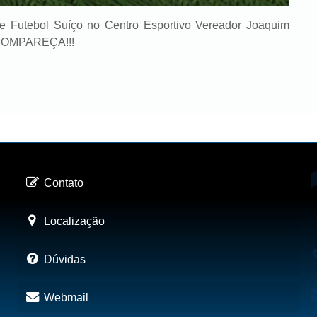
de Futebol Suíço no Centro Esportivo Vereador Joaquim
. COMPAREÇA!!!
Contato
Localização
Dúvidas
Webmail