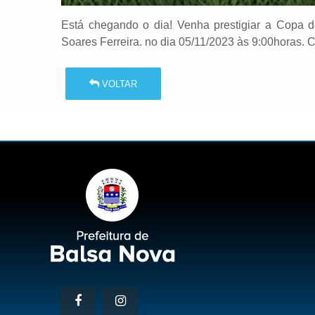
Está chegando o dia! Venha prestigiar a Copa 
Soares Ferreira. no dia 05/11/2023 às 9:00horas
VOLTAR