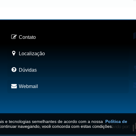
Contato
Localização
Dúvidas
Webmail
iais e tecnologias semelhantes de acordo com a nossa
Política de
continuar navegando, você concorda com estas condições.
26
©
Prefeitura Municipal de Balsa Nova-PR
•
Desenvolvido por: