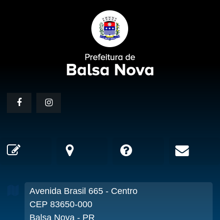
Avenida Brasil
665
- Centro
CEP 83650-000
Balsa Nova - PR