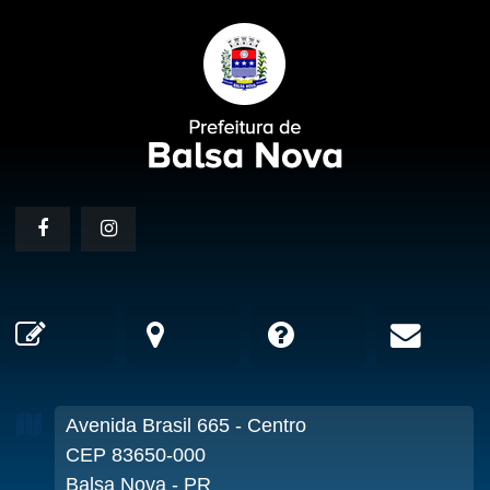
Avenida Brasil
665
- Centro
CEP 83650-000
Balsa Nova - PR