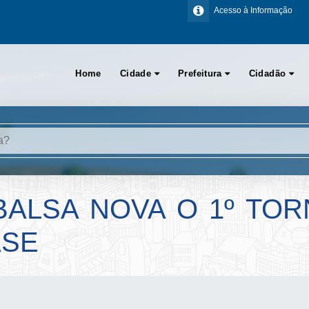
Acesso à Informação
Home
Cidade
Prefeitura
Cidadão
ALSA NOVA O 1º TOR
ASE