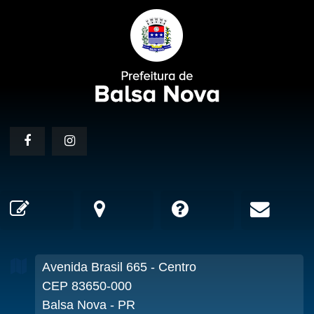
Avenida Brasil
665
- Centro
CEP 83650-000
Balsa Nova - PR