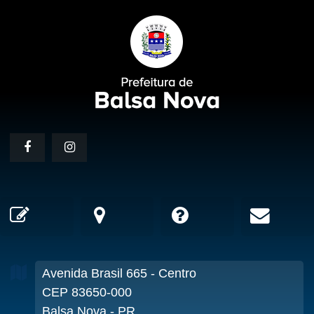
Avenida Brasil
665
- Centro
CEP 83650-000
Balsa Nova - PR