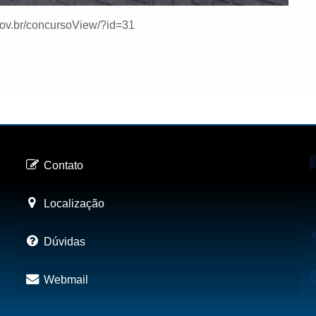
gov.br/concursoView/?id=31
Contato
Localização
Dúvidas
Webmail