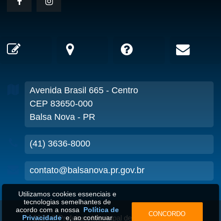
Avenida Brasil
665
- Centro
CEP 83650-000
Balsa Nova - PR
(41) 3636-8000
contato@balsanova.pr.gov.br
Utilizamos cookies essenciais e
tecnologias semelhantes de
acordo com a nossa
Política de
CONCORDO
2026
©
Prefeitura Municipal de Balsa Nova-PR
•
Privacidade
e, ao continuar