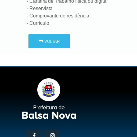
- Carteira de Trabalho física ou digital
- Reservista
- Comprovante de residência
- Currículo
VOLTAR