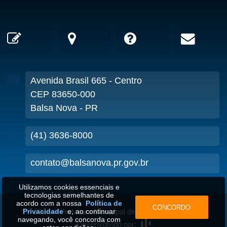
Avenida Brasil
665
- Centro
CEP 83650-000
Balsa Nova - PR
(41) 3636-8000
contato@balsanova.pr.gov.br
Utilizamos cookies essenciais e
tecnologias semelhantes de
acordo com a nossa
Política de
CONCORDO
2026
©
Prefeitura Municipal de Balsa Nova-PR
•
Privacidade
e, ao continuar
navegando, você concorda com
Desenvolvido por: