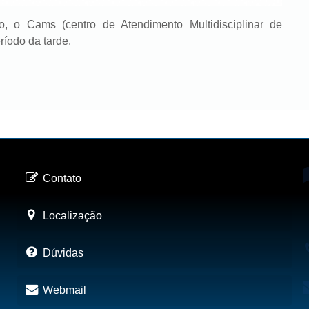
o, o Cams (centro de Atendimento Multidisciplinar de
íodo da tarde.
Contato
Localização
Dúvidas
Webmail