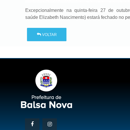
Excepcionalmente na quinta-feira 27 de outubr
saúde Elizabeth Nascimento) estará fechado no per
VOLTAR