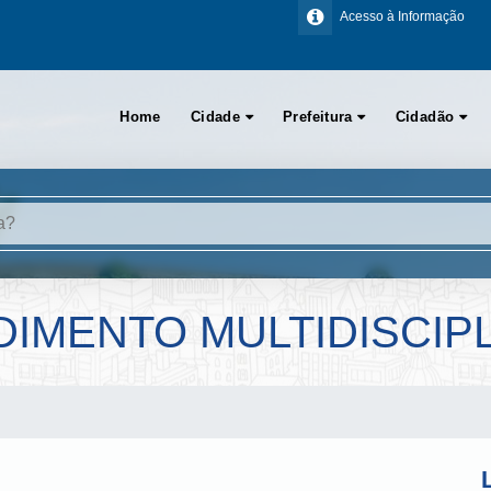
Acesso à Informação
Home
Cidade
Prefeitura
Cidadão
IMENTO MULTIDISCIP