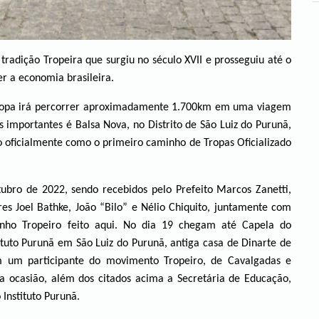
tradição Tropeira que surgiu no século XVII e prosseguiu até o
r a economia brasileira.
a tropa irá percorrer aproximadamente 1.700km em uma viagem
 importantes é Balsa Nova, no Distrito de São Luiz do Purunã,
do oficialmente como o primeiro caminho de Tropas Oficializado
ubro de 2022, sendo recebidos pelo Prefeito Marcos Zanetti,
res Joel Bathke, João “Bilo” e Nélio Chiquito, juntamente com
ho Tropeiro feito aqui. No dia 19 chegam até Capela do
uto Purunã em São Luiz do Purunã, antiga casa de Dinarte de
 um participante do movimento Tropeiro, de Cavalgadas e
a ocasião, além dos citados acima a Secretária de Educação,
 Instituto Purunã.