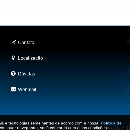
Contato
Localização
Dúvidas
Webmail
iais e tecnologias semelhantes de acordo com a nossa
Política de
continuar navegando, você concorda com estas condições.
26
©
Prefeitura Municipal de Balsa Nova-PR
•
Desenvolvido por: