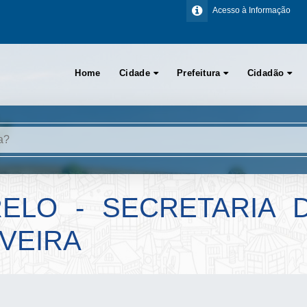
Acesso à Informação
Home
Cidade
Prefeitura
Cidadão
ELO - SECRETARIA D
LVEIRA